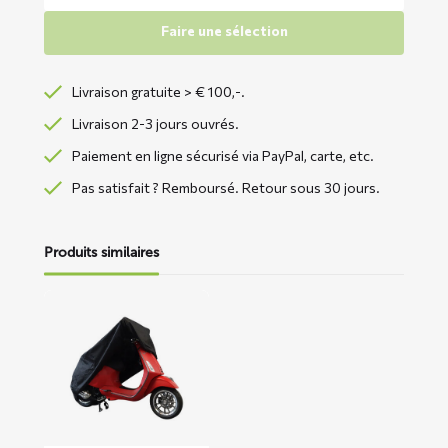
Faire une sélection
Livraison gratuite > € 100,-.
Livraison 2-3 jours ouvrés.
Paiement en ligne sécurisé via PayPal, carte, etc.
Pas satisfait ? Remboursé. Retour sous 30 jours.
Produits similaires
En
savoir
plus
sur
Housse
de
scooter