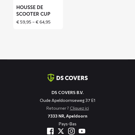
CUP
HOUSSE DE
SCOOTER CUP
Price
€
59,95
–
€
64,95
range:
€ 59,95
through
€ 64,95
Coordonnées
DS COVERS B.V.
Oude Apeldoornseweg 37 E1
Retourner ?
Cliquez ici
7333 NR, Apeldoorn
Pays-Bas