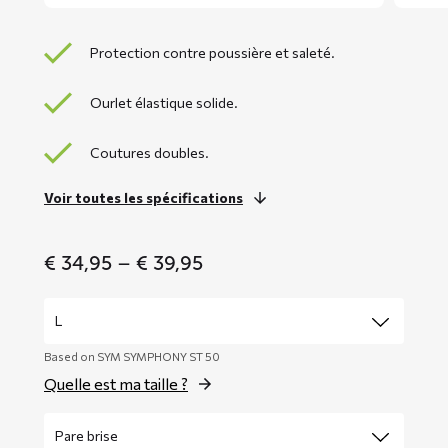
Protection contre poussière et saleté.
Ourlet élastique solide.
Coutures doubles.
Voir toutes les spécifications
Price
€
34,95
–
€
39,95
range:
€ 34,95
through
€ 39,95
Based on SYM SYMPHONY ST 50
Quelle est ma taille ?