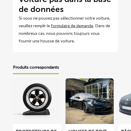
de données
Si vous ne pouvez pas sélectionner votre voiture,
veuillez remplir le
formulaire de demande
. Dans de
nombreux cas, nous pouvons toujours vous
fournir une housse de voiture.
Produits correspondants
En
En
En
savoir
savoir
savoir
plus
plus
plus
sur
sur
sur
Protecteurs
Housse
Bâche
de
de
anti-
pneus
toit
givre
cabriolet
BLIZZ