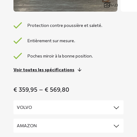
1 / 23
Protection contre poussière et saleté.
Entièrement sur mesure.
Poches miroir à la bonne position.
Voir toutes les spécifications
Price
€
359,95
–
€
569,80
range:
€ 359,95
through
€ 569,80