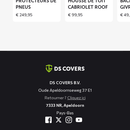
PROTECTEURS DE
HOUSSE DE TOIT
BÂC
ROOF
PNEUS
CABRIOLET ROOF
GIV
€
249,95
€
99,95
€
49,
Coordonnées
DS COVERS B.V.
Oude Apeldoornseweg 37 E1
Retourner ?
Cliquez ici
7333 NR, Apeldoorn
Pays-Bas