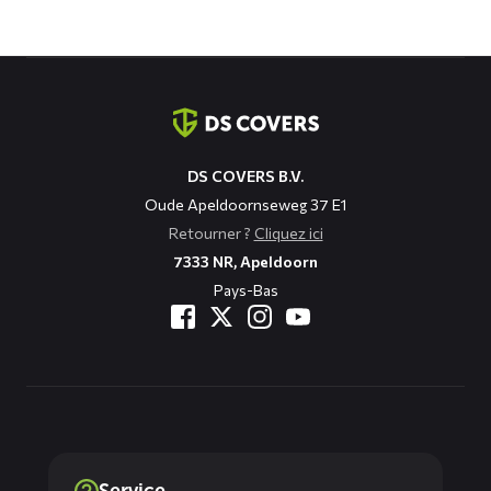
Coordonnées
DS COVERS B.V.
Oude Apeldoornseweg 37 E1
Retourner ?
Cliquez ici
7333 NR, Apeldoorn
Pays-Bas