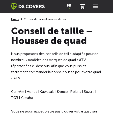
Skiplinks
FR
Home
Conseil de taille – Housses de quad
Conseil de taille –
Housses de quad
Nous proposons des conseils de taille adaptés pour de
nombreux modèles des marques de quad / ATV
répertoriées ci-dessous, afin que vous puissiez
facilement commander la bonne housse pour votre quad
/ ATV.
Can-Am
|
Honda
|
Kawasaki
|
Kymco
|
Polaris
|
Suzuki
|
TGB
|
Yamaha
Vous ne pourrez peut-être pas trouver votre quad sur