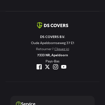
Coordonnées
DS COVERS B.V.
Oude Apeldoornseweg 37 E1
Retourner ?
Cliquez ici
7333 NR, Apeldoorn
Pays-Bas
Service