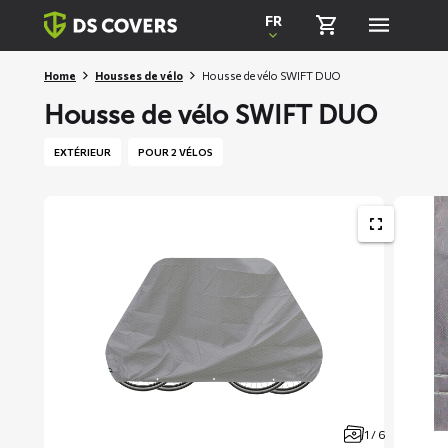
Skiplinks
FR
Home
Housses de vélo
Housse de vélo SWIFT DUO
Housse de vélo SWIFT DUO
EXTÉRIEUR
POUR 2 VÉLOS
SONY
SONY
DSC
DSC
1 / 6