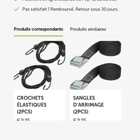
Pas satisfait ? Remboursé. Retour sous 30 jours.
Produits correspondants
Produits similaires
En
En
savoir
savoir
plus
plus
sur
sur
Crochets
Sangles
élastiques
d’arrimage
(2pcs)
(2pcs)
CROCHETS
SANGLES
ÉLASTIQUES
D’ARRIMAGE
(2PCS)
(2PCS)
€
9,95
€
9,95