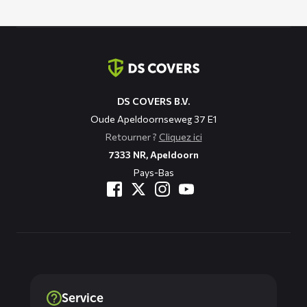
Coordonnées
DS COVERS B.V.
Oude Apeldoornseweg 37 E1
Retourner ?
Cliquez ici
7333 NR, Apeldoorn
Pays-Bas
Service