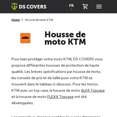
Skiplinks
FR
Home
Housse de moto KTM
Housse de
moto KTM
Pour bien protéger votre moto KTM, DS COVERS vous
propose différentes housses de protection de haute
qualité. Les brèves spécifications par housse de moto,
les conseils de prix et de taille pour votre KTM se
trouvent dans le tableau ci-dessous. Pour les motos
KTM avec un top case, la housse de moto
ALFA Topcase
et la housse de moto
FLEXX Topcase
ont été
développées.
Les conseils ci-dessous sont basés sur les dimensions