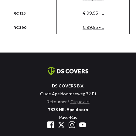
€ 99,95 - L
RC 125
€ 99,95 - L
RC 390
Coordonnées
DS COVERS B.V.
Oude Apeldoornseweg 37 E1
Retourner ?
Cliquez ici
7333 NR, Apeldoorn
Pays-Bas