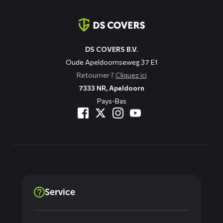
Coordonnées
DS COVERS B.V.
Oude Apeldoornseweg 37 E1
Retourner ?
Cliquez ici
7333 NR, Apeldoorn
Pays-Bas
Service