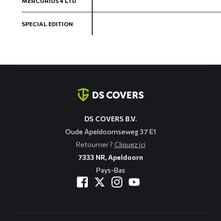
MERCURIUS 4 LTD
SPECIAL EDITION
Coordonnées
DS COVERS B.V.
Oude Apeldoornseweg 37 E1
Retourner ?
Cliquez ici
7333 NR, Apeldoorn
Pays-Bas