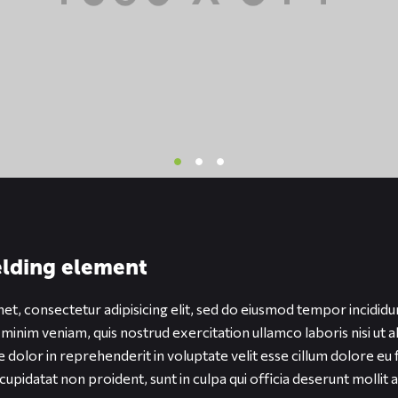
eelding element
t, consectetur adipisicing elit, sed do eiusmod tempor incididu
 minim veniam, quis nostrud exercitation ullamco laboris nisi ut
 dolor in reprehenderit in voluptate velit esse cillum dolore eu f
upidatat non proident, sunt in culpa qui officia deserunt mollit 