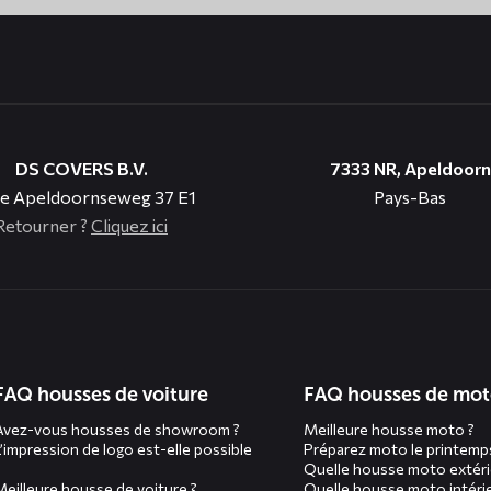
DS COVERS B.V.
7333 NR, Apeldoorn
e Apeldoornseweg 37 E1
Pays-Bas
Retourner ?
Cliquez ici
n
FAQ housses de voiture
FAQ housses de mo
Avez-vous housses de showroom ?
Meilleure housse moto ?
L’impression de logo est-elle possible
Préparez moto le printemp
Quelle housse moto extéri
Meilleure housse de voiture ?
Quelle housse moto intérie