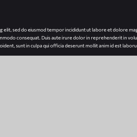
g elit, sed do eiusmod tempor incididunt ut labore et dolore ma
ommodo consequat. Duis aute irure dolor in reprehenderit in volup
dent, sunt in culpa qui officia deserunt mollit anim id est labor