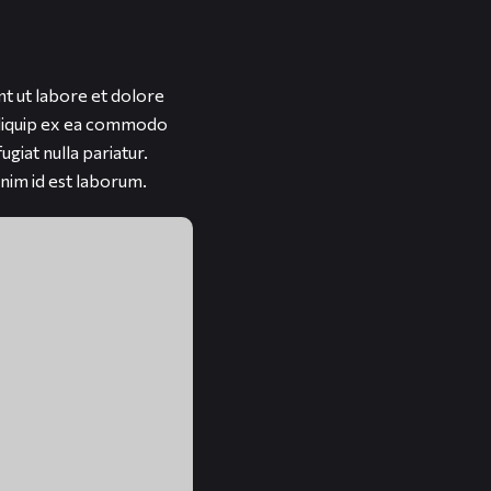
nt ut labore et dolore
 aliquip ex ea commodo
ugiat nulla pariatur.
anim id est laborum.