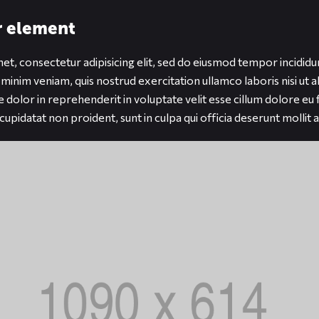
er element
t, consectetur adipisicing elit, sed do eiusmod tempor incididu
 minim veniam, quis nostrud exercitation ullamco laboris nisi ut
 dolor in reprehenderit in voluptate velit esse cillum dolore eu f
upidatat non proident, sunt in culpa qui officia deserunt mollit 