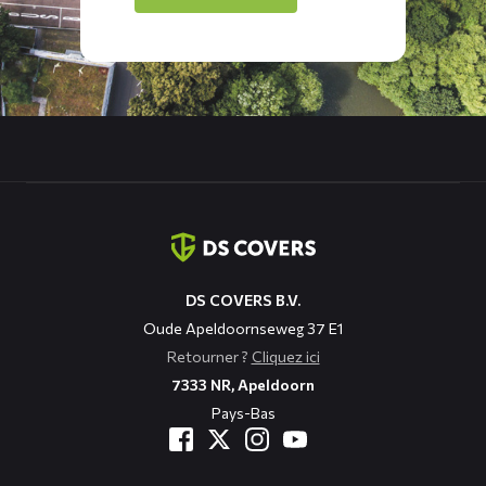
Coordonnées
DS COVERS B.V.
Oude Apeldoornseweg 37 E1
Retourner ?
Cliquez ici
7333 NR, Apeldoorn
Pays-Bas