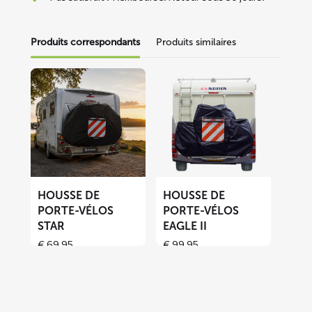
Produits correspondants
Produits similaires
En
En
savoir
savoir
plus
plus
sur
sur
Housse
Housse
de
de
porte-
porte-
vélos
vélos
HOUSSE DE
HOUSSE DE
STAR
EAGLE
PORTE-VÉLOS
PORTE-VÉLOS
STAR
EAGLE II
II
€
69,95
€
99,95