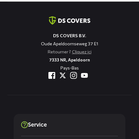
Coordonnées
DS COVERS B.V.
Oude Apeldoornseweg 37 E1
Retourner ?
Cliquez ici
7333 NR, Apeldoorn
Pays-Bas
Service