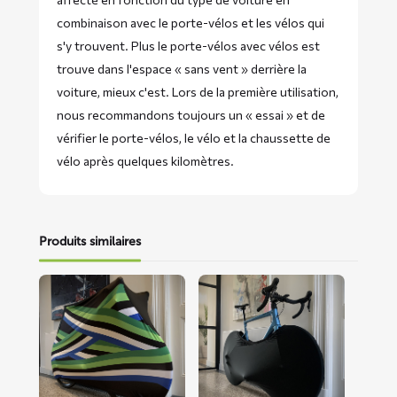
combinaison avec le porte-vélos et les vélos qui
s'y trouvent. Plus le porte-vélos avec vélos est
trouve dans l'espace « sans vent » derrière la
voiture, mieux c'est. Lors de la première utilisation,
nous recommandons toujours un « essai » et de
vérifier le porte-vélos, le vélo et la chaussette de
vélo après quelques kilomètres.
Produits similaires
En
En
savoir
savoir
plus
plus
sur
sur
Chaussette
Chaussette
de
de