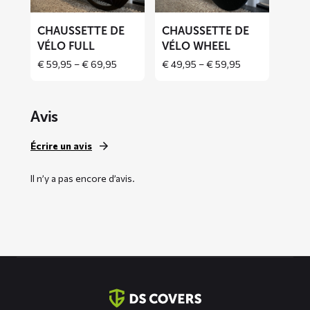
vélo
vélo
FULL
WHEEL
CHAUSSETTE DE
CHAUSSETTE DE
VÉLO FULL
VÉLO WHEEL
Price
Price
€
59,95
–
€
69,95
€
49,95
–
€
59,95
range:
range:
€ 59,95
€ 49,95
through
through
Avis
€ 69,95
€ 59,95
Écrire un avis
Il n’y a pas encore d’avis.
Coordonnées