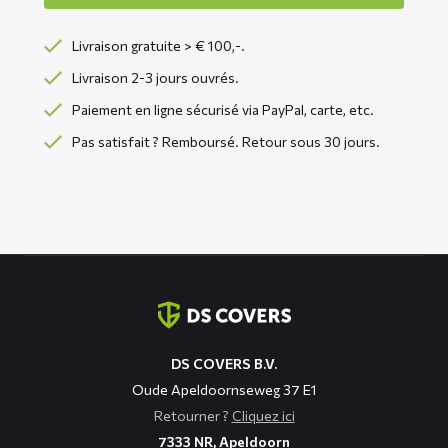
Livraison gratuite > € 100,-.
Livraison 2-3 jours ouvrés.
Paiement en ligne sécurisé via PayPal, carte, etc.
Pas satisfait ? Remboursé. Retour sous 30 jours.
Coordonnées
DS COVERS B.V.
Oude Apeldoornseweg 37 E1
Retourner ?
Cliquez ici
7333 NR, Apeldoorn