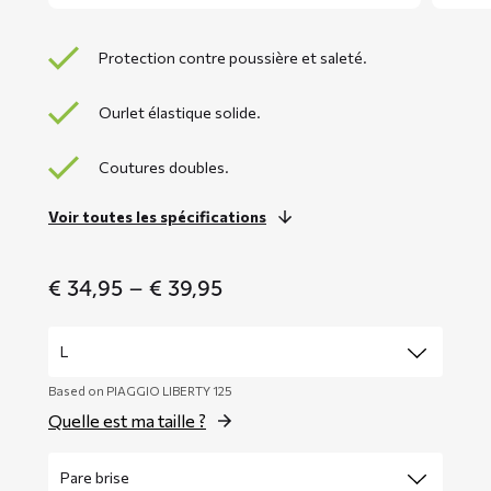
Protection contre poussière et saleté.
Ourlet élastique solide.
Coutures doubles.
Voir toutes les spécifications
Price
€
34,95
–
€
39,95
range:
€ 34,95
through
€ 39,95
Based on PIAGGIO LIBERTY 125
Quelle est ma taille ?