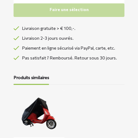
Faire une sélection
Livraison gratuite > € 100,-.
Livraison 2-3 jours ouvrés.
Paiement en ligne sécurisé via PayPal, carte, etc.
Pas satisfait ? Remboursé. Retour sous 30 jours.
Produits similaires
En
savoir
plus
sur
Housse
de
scooter