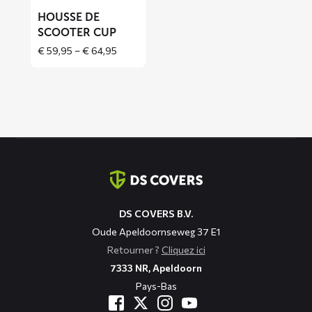
CUP
HOUSSE DE
SCOOTER CUP
Price
€
59,95
–
€
64,95
range:
€ 59,95
through
€ 64,95
Coordonnées
DS COVERS B.V.
Oude Apeldoornseweg 37 E1
Retourner ?
Cliquez ici
7333 NR, Apeldoorn
Pays-Bas