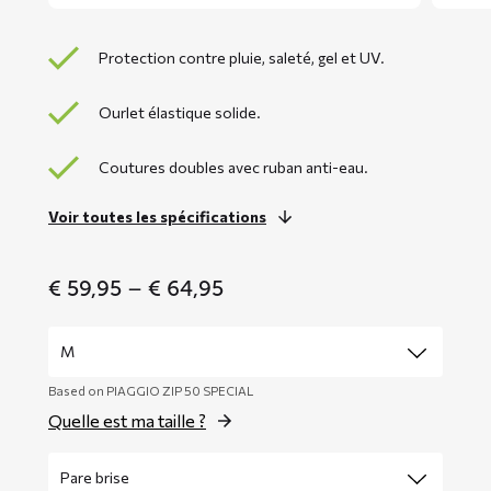
Protection contre pluie, saleté, gel et UV.
Ourlet élastique solide.
Coutures doubles avec ruban anti-eau.
Voir toutes les spécifications
Price
€
59,95
–
€
64,95
range:
€ 59,95
through
€ 64,95
Based on PIAGGIO ZIP 50 SPECIAL
Quelle est ma taille ?