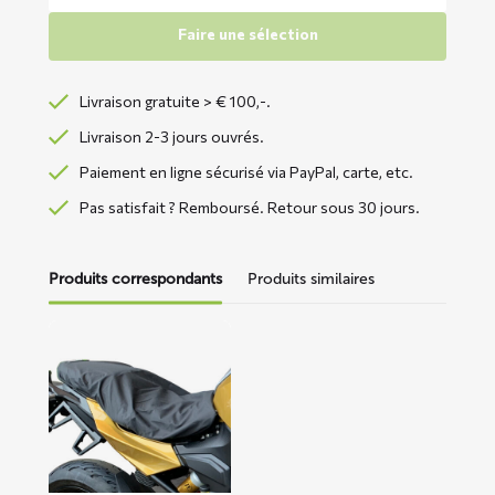
Faire une sélection
Livraison gratuite > € 100,-.
Livraison 2-3 jours ouvrés.
Paiement en ligne sécurisé via PayPal, carte, etc.
Pas satisfait ? Remboursé. Retour sous 30 jours.
Produits correspondants
Produits similaires
En
savoir
plus
sur
Housse
de
selle