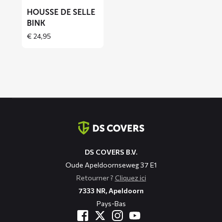
BINK
HOUSSE DE SELLE
BINK
€
24,95
Coordonnées
DS COVERS B.V.
Oude Apeldoornseweg 37 E1
Retourner ?
Cliquez ici
7333 NR, Apeldoorn
Pays-Bas