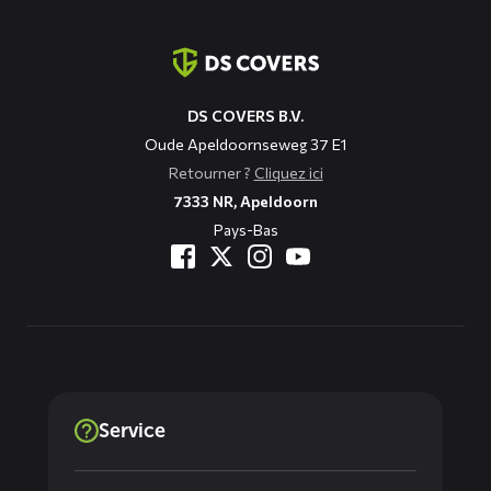
Coordonnées
DS COVERS B.V.
Oude Apeldoornseweg 37 E1
Retourner ?
Cliquez ici
7333 NR, Apeldoorn
Pays-Bas
Service