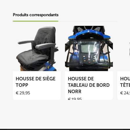
Produits correspondants
En
En
En
savoir
savoir
savoir
plus
plus
plus
sur
sur
sur
Housse
Housse
Houss
de
de
appui-
siège
tableau
tête
TOPP
de
MOBB
HOUSSE DE SIÈGE
HOUSSE DE
HOU
bord
TOPP
TABLEAU DE BORD
TÊT
NORR
NORR
€
29,95
€
24,
€
19,95