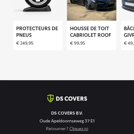
Protecteurs
Housse
Bâche
de
de
anti-
pneus
toit
givre
cabriolet
BLIZZ
PROTECTEURS DE
HOUSSE DE TOIT
BÂC
ROOF
PNEUS
CABRIOLET ROOF
GIV
€
249,95
€
99,95
€
49,
Coordonnées
DS COVERS B.V.
Oude Apeldoornseweg 37 E1
Retourner ?
Cliquez ici