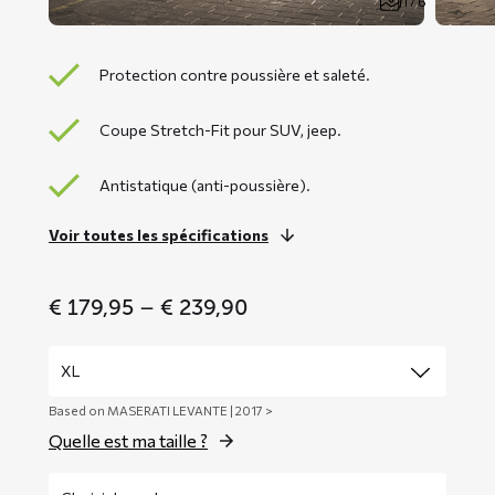
1 / 6
Protection contre poussière et saleté.
Coupe Stretch-Fit pour SUV, jeep.
Antistatique (anti-poussière).
Voir toutes les spécifications
Price
€
179,95
–
€
239,90
range:
€ 179,95
through
€ 239,90
Based on MASERATI LEVANTE | 2017 >
Quelle est ma taille ?