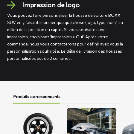
Impression de logo
Vous pouvez faire personnaliser la housse de voiture BOXX
SUV en y faisant imprimer quelque chose (logo, type, nom) au
milieu de la position du capot. Si vous souhaitez une
impression, choisissez 'Impression > Oui'. Après votre
commande, nous vous contacterons pour définir avec vous la
personnalisation souhaitée. Le délai de livraison des housses
personnalisées est de 2 semaines.
Produits correspondants
En
En
En
savoir
savoir
savoir
plus
plus
plus
sur
sur
sur