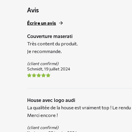
Avis
Écrire un avis
Couverture maserati
Très content du produit.
Je recommande.
(client confirmé)
Schmidt,
19 juillet 2024
House avec logo audi
La qualitée de la house est vraiment top ! Le ren
Merci encore !
(client confirmé)