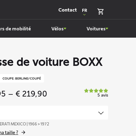
Contact
FR
rs de mobilité
Vélos
Voitures
se de voiture BOXX
COUPE: BERLINE/COUPÉ
Price
95
–
€
219,90
5 avis
range:
€ 159,95
through
€ 219,90
ERATI MEXICO | 1966 > 1972
a taille ?