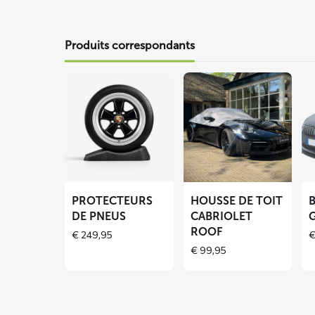
Produits correspondants
En
En
En
savoir
savoir
sa
plus
plus
pl
sur
sur
su
Protecteurs
Housse
Bâ
de
de
ant
pneus
toit
gi
PROTECTEURS
HOUSSE DE TOIT
cabriolet
BL
DE PNEUS
CABRIOLET
G
ROOF
ROOF
€
249,95
€
99,95