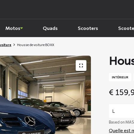
Motos
Quads
Scooters
Scoote
voiture
Housse de voiture BOXX
Hous
INTÉRIEUR
€
159,
Based on MAS
Quelle est m