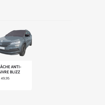
voir
us
r
che
i-
vre
BÂCHE ANTI-
IZZ
IVRE BLIZZ
€
49,95