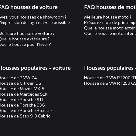
n
FAQ housses de voiture
FAQ housses de mo
Avez-vous housses de showroom ?
Meilleure housse moto ?
L’impression de logo est-elle possible
Préparez moto le printemp
Quelle housse moto extéri
Meilleure housse de voiture ?
Quelle housse moto intérie
Quelle housse extérieure ?
Quelle housse pour l’hiver ?
Housses populaires - voiture
Housses populaires 
Housse de BMW Z4
Housse de BMW R 1200 R
Housse de Citroën DS
Housse de BMW R 1250 G
Housse de Mazda MX-5
Housse de Mercedes SLK
Housse de Porsche 911
Housse de Porsche 996
Housse de Porsche Boxster
Housse de Saab 9-3 Cabrio