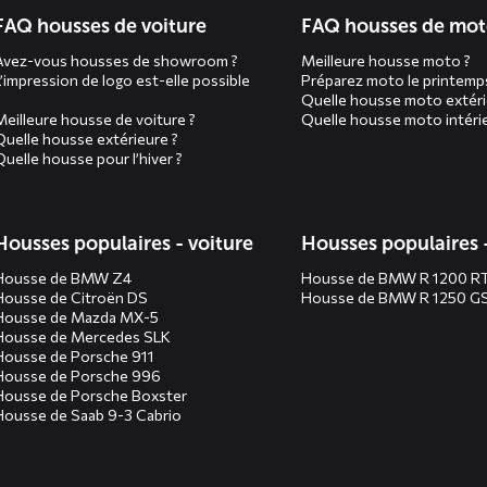
n
FAQ housses de voiture
FAQ housses de mo
Avez-vous housses de showroom ?
Meilleure housse moto ?
L’impression de logo est-elle possible
Préparez moto le printemp
Quelle housse moto extéri
Meilleure housse de voiture ?
Quelle housse moto intérie
Quelle housse extérieure ?
Quelle housse pour l’hiver ?
Housses populaires - voiture
Housses populaires 
Housse de BMW Z4
Housse de BMW R 1200 R
Housse de Citroën DS
Housse de BMW R 1250 G
Housse de Mazda MX-5
Housse de Mercedes SLK
Housse de Porsche 911
Housse de Porsche 996
Housse de Porsche Boxster
Housse de Saab 9-3 Cabrio