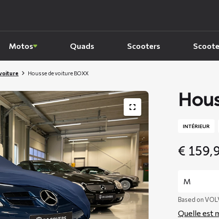
Motos
Quads
Scooters
Scoote
voiture
Housse de voiture BOXX
Hous
INTÉRIEUR
€
159,
Based on VOL
Quelle est m