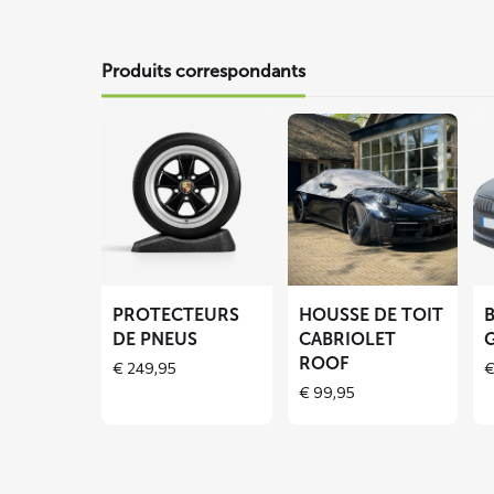
Produits correspondants
En
En
En
savoir
savoir
sa
plus
plus
pl
sur
sur
su
Protecteurs
Housse
Bâ
de
de
ant
pneus
toit
gi
PROTECTEURS
HOUSSE DE TOIT
cabriolet
BL
DE PNEUS
CABRIOLET
G
ROOF
ROOF
€
249,95
€
99,95