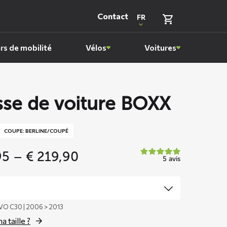
Contact
FR
rs de mobilité
Vélos
Voitures
se de voiture BOXX
COUPE: BERLINE/COUPÉ
Price
95
–
€
219,90
5 avis
range:
€ 159,95
through
€ 219,90
VO C30 | 2006 > 2013
a taille ?