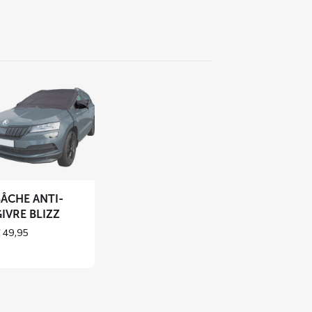
voir
us
r
che
i-
vre
BÂCHE ANTI-
IZZ
IVRE BLIZZ
€
49,95