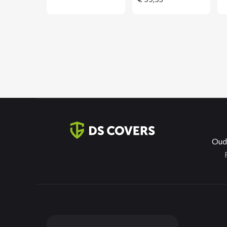
Coordonnées
Oud
Dienste