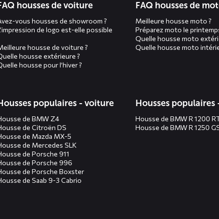
FAQ housses de voiture
FAQ housses de mo
Avez-vous housses de showroom ?
Meilleure housse moto ?
L’impression de logo est-elle possible
Préparez moto le printemp
Quelle housse moto extéri
Meilleure housse de voiture ?
Quelle housse moto intérie
Quelle housse extérieure ?
Quelle housse pour l’hiver ?
Housses populaires - voiture
Housses populaires 
Housse de BMW Z4
Housse de BMW R 1200 R
Housse de Citroën DS
Housse de BMW R 1250 G
Housse de Mazda MX-5
Housse de Mercedes SLK
Housse de Porsche 911
Housse de Porsche 996
Housse de Porsche Boxster
Housse de Saab 9-3 Cabrio