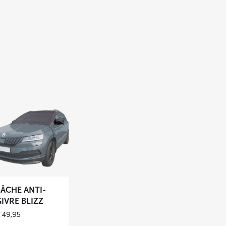
voir
us
r
che
i-
vre
BÂCHE ANTI-
IZZ
IVRE BLIZZ
€
49,95