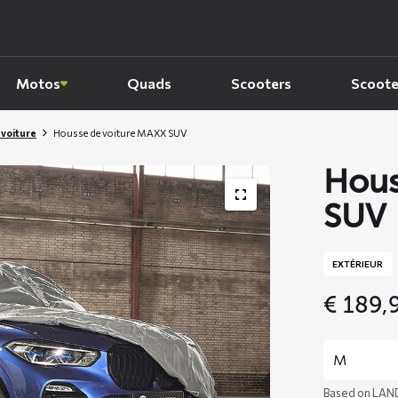
Motos
Quads
Scooters
Scoote
 voiture
Housse de voiture MAXX SUV
Hous
SUV
EXTÉRIEUR
€
189,
Based on LAND