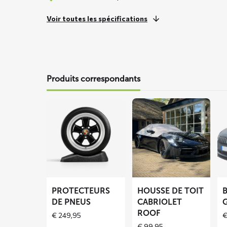
Voir toutes les spécifications
Produits correspondants
En
En
En
savoir
savoir
sa
plus
plus
pl
sur
sur
su
Protecteurs
Housse
Bâ
de
de
ant
pneus
toit
gi
PROTECTEURS
HOUSSE DE TOIT
cabriolet
BL
DE PNEUS
CABRIOLET
G
ROOF
ROOF
€
249,95
€
99,95