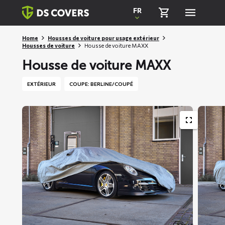
Skiplinks
FR
Home
Housses de voiture pour usage extérieur
Housses de voiture
Housse de voiture MAXX
Housse de voiture MAXX
EXTÉRIEUR
COUPE: BERLINE/COUPÉ