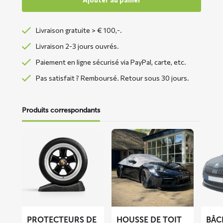
Livraison gratuite > € 100,-.
Livraison 2-3 jours ouvrés.
Paiement en ligne sécurisé via PayPal, carte, etc.
Pas satisfait ? Remboursé. Retour sous 30 jours.
Produits correspondants
En
En
En
savoir
savoir
savoir
plus
plus
plus
sur
sur
sur
Protecteurs
Housse
Bâche
de
de
anti-
pneus
toit
givre
cabriolet
BLIZZ
PROTECTEURS DE
HOUSSE DE TOIT
BÂC