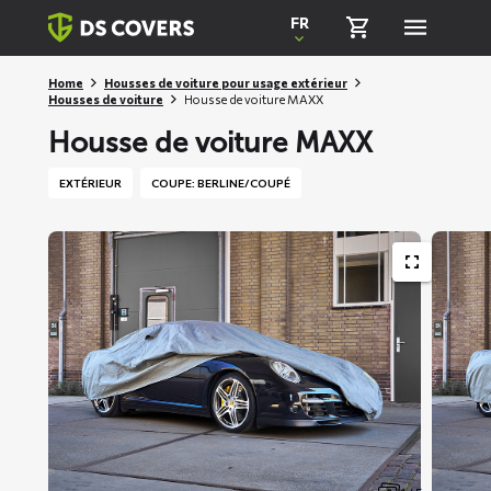
Skiplinks
FR
Home
Housses de voiture pour usage extérieur
Housses de voiture
Housse de voiture MAXX
Housse de voiture MAXX
EXTÉRIEUR
COUPE: BERLINE/COUPÉ