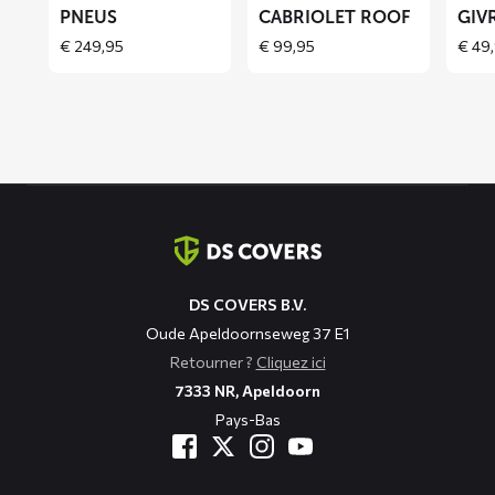
ROOF
PNEUS
CABRIOLET ROOF
GIV
€
249,95
€
99,95
€
49,
Coordonnées
DS COVERS B.V.
Oude Apeldoornseweg 37 E1
Retourner ?
Cliquez ici
7333 NR, Apeldoorn
Pays-Bas