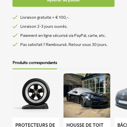
Livraison gratuite > € 100,-.
Livraison 2-3 jours ouvrés.
Paiement en ligne sécurisé via PayPal, carte, etc.
Pas satisfait ? Remboursé. Retour sous 30 jours.
Produits correspondants
En
En
En
savoir
savoir
savoir
plus
plus
plus
sur
sur
sur
Protecteurs
Housse
Bâche
de
de
anti-
pneus
toit
givre
cabriolet
BLIZZ
PROTECTEURS DE
HOUSSE DE TOIT
BÂC