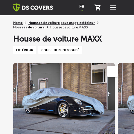
Skiplinks
FR
Home
Housses de voiture pour usage extérieur
Housses de voiture
Housse de voiture MAXX
Housse de voiture MAXX
EXTÉRIEUR
COUPE: BERLINE/COUPÉ