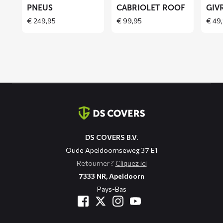
ROOF
PNEUS
CABRIOLET ROOF
GIV
€
249,95
€
99,95
€
49,
Coordonnées
DS COVERS B.V.
Oude Apeldoornseweg 37 E1
Retourner ?
Cliquez ici
7333 NR, Apeldoorn
Pays-Bas