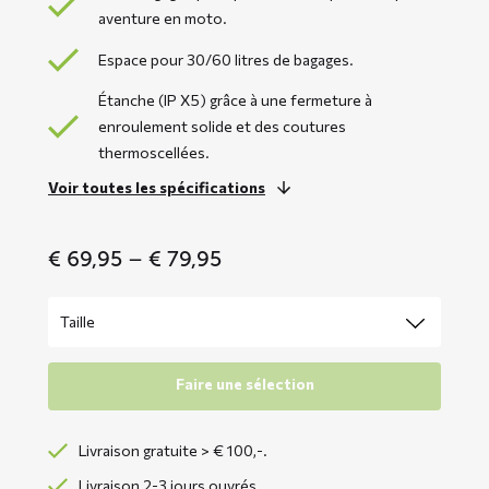
aventure en moto.
Espace pour 30/60 litres de bagages.
Étanche (IP X5) grâce à une fermeture à
enroulement solide et des coutures
thermoscellées.
Voir toutes les spécifications
Price
€
69,95
–
€
79,95
range:
€ 69,95
through
€ 79,95
Faire une sélection
Livraison gratuite > € 100,-.
Livraison 2-3 jours ouvrés.