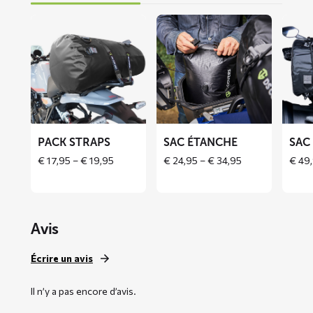
En
En
En
savoir
savoir
savoir
plus
plus
plus
sur
sur
sur
PACK
Sac
Sac
straps
étanche
en
roulea
PACK STRAPS
SAC ÉTANCHE
SAC
Price
Price
€
17,95
–
€
19,95
€
24,95
–
€
34,95
€
49,
range:
range:
€ 17,95
€ 24,95
through
through
€ 19,95
€ 34,95
Avis
Écrire un avis
Il n’y a pas encore d’avis.