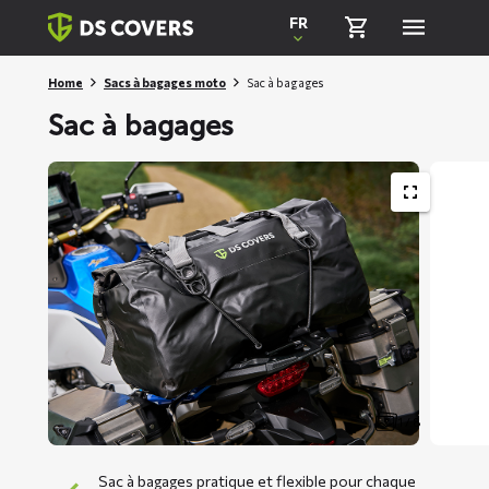
Skiplinks
FR
Home
Sacs à bagages moto
Sac à bagages
Sac à bagages
1 / 8
Sac à bagages pratique et flexible pour chaque