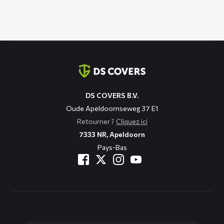
Coordonnées
DS COVERS B.V.
Oude Apeldoornseweg 37 E1
Retourner ?
Cliquez ici
7333 NR, Apeldoorn
Pays-Bas